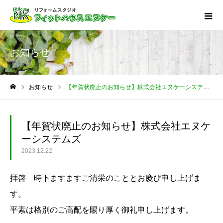
お知らせ
お知らせ
【年賀状廃止のお知らせ】株式会社エヌケーシステムズ
ホーム
【年賀状廃止のお知らせ】株式会社エヌケ
ーシステムズ
2023.12.22
拝啓 時下ますますご清栄のこととお慶び申し上げま
す。
平素は格別のご高配を賜り厚く御礼申し上げます。