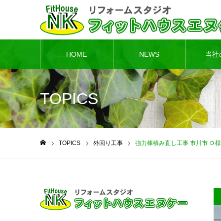
HOME
NEWS
当社
TOPICS
TOPICS
外回り工事
強力棟積み直し工事 市川市 Ｄ様
ホーム